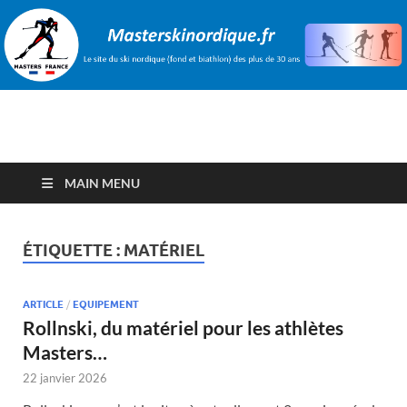
Le site du ski nordique
Etre Master, yes you can !
(fond et biathlon) des
MAIN MENU
plus de 30 ans
ÉTIQUETTE :
MATÉRIEL
ARTICLE
/
EQUIPEMENT
Rollnski, du matériel pour les athlètes
Masters…
22 janvier 2026