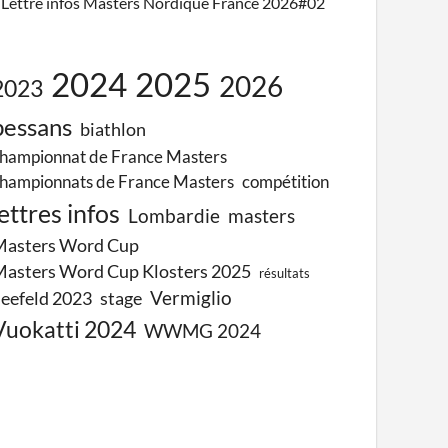
Lettre infos Masters Nordique France 2026#02
2024
2025
2026
2023
bessans
biathlon
hampionnat de France Masters
hampionnats de France Masters
compétition
lettres infos
Lombardie
masters
Masters Word Cup
asters Word Cup Klosters 2025
résultats
Vermiglio
eefeld 2023
stage
Vuokatti 2024
WWMG 2024