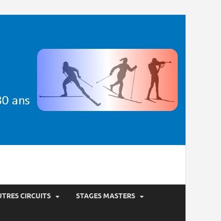
es plus de 30 ans
TRES CIRCUITS
STAGES MASTERS