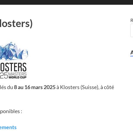
osters)
R
lés du
8 au 16 mars 2025
à Klosters (Suisse), à côté
ponibles :
nements