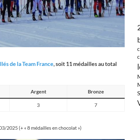
c
c
illés de la Team France
, soit 11 médailles au total
M
Argent
Bronze
S
3
7
03/2025 (+ « 8 médailles en chocolat »)