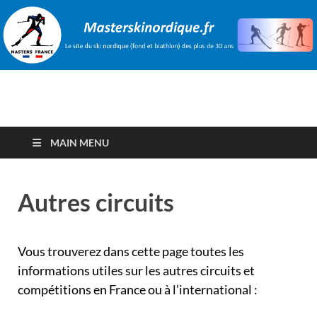
Le site du ski nordique
Etre Master, yes you can !
(fond et biathlon) des
MAIN MENU
plus de 30 ans
Autres circuits
Vous trouverez dans cette page toutes les
informations utiles sur les autres circuits et
compétitions en France ou à l’international :